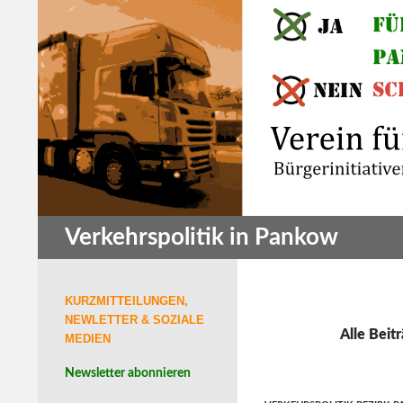
Zum
Inhalt
springen
Suchen
Verkehrspolitik in Pankow
KURZMITTEILUNGEN,
NEWLETTER & SOZIALE
Alle Beit
MEDIEN
Newsletter abonnieren