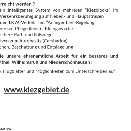
erreicht werden ?
ein intelligentes System von mehreren “Kiezblocks” im
ür Verkehrsberuhigung auf Neben- und Hauptstraßen
mden LKW-Verkehr mit “Anlieger frei”-Regelung
erker, Pflegedienste, Kleingewerbe
sichere Rad- und Fußwege
iven zum Autobesitz (Carsharing)
hen, Beschattung und Entsiegelung
Sie unsere ehrenamtliche Arbeit für ein besseres und
nthal, Wilhelmsruh und Niederschönhausen !
, Flugblätter und Möglichkeiten zum Unterschreiben auf
www.kiezgebiet.de
PANKOW