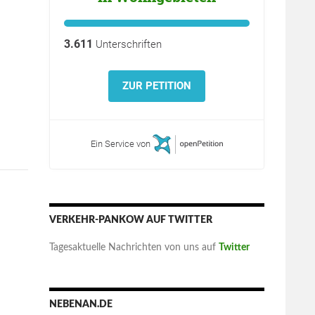
3.611
Unterschriften
ZUR PETITION
lstand in der Politik, und unsere Stellungnahme zum Gutacht
Ein Service von
VERKEHR-PANKOW AUF TWITTER
Tagesaktuelle Nachrichten von uns auf
Twitter
NEBENAN.DE