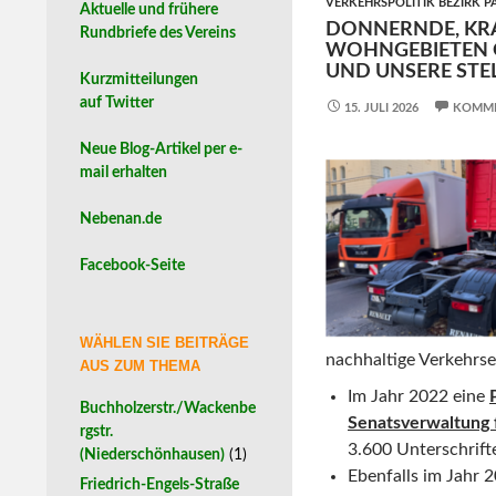
VERKEHRSPOLITIK BEZIRK 
Aktuelle und frühere
DONNERNDE, KR
Rundbriefe des Vereins
WOHNGEBIETEN OH
UND UNSERE ST
Kurzmitteilungen
auf Twitter
15. JULI 2026
KOMME
Neue Blog-Artikel per e-
mail erhalten
Nebenan.de
Facebook-Seite
WÄHLEN SIE BEITRÄGE
nachhaltige Verkehrse
AUS ZUM THEMA
Im Jahr 2022 eine
Buchholzerstr./Wackenbe
Senatsverwaltung 
rgstr.
3.600 Unterschrift
(Niederschönhausen)
(1)
Ebenfalls im Jahr 2
Friedrich-Engels-Straße