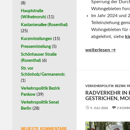
Sperrung der Durc
(8)
Wohngebieten ford
Hauptstraße
Im Jahr 2024 und 2
(Wilhelmsruh)
(11)
Teileinziehung gem
Kastanienallee (Rosenthal)
Wohngebieten für 
(25)
abgelehnt, siehe
ki
Kurzmitteilungen
(15)
Pressemitteilung
(5)
Donnernde, krachende
weiterlesen
→
Schönhauser Straße
(Rosenthal)
(6)
Str. vor
Schönholz/Germanenstr.
(1)
VERKEHRSPOLITIK BEZIRK 
Verkehrspolitik Bezirk
RADVERKEHR IN B
Pankow
(39)
GESTRICHEN, MO
Verkehrspolitik Senat
Berlin
(28)
9. JULI 2026
2 KOMM
NEUESTE KOMMENTARE