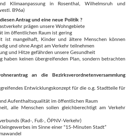
 und Klimaanpassung in Rosenthal, Wilhelmsruh und
estl. B96a)
iesen Antrag und eine neue Politik ?
astverkehr prägen unsere Wohngebiete
ät im öffentlichen Raum ist gering
eit ist mangelhaft, Kinder und ältere Menschen können
ändig und ohne Angst am Verkehr teilnehmen
ung und Hitze gefährden unsere Gesundheit
ng haben keinen übergreifenden Plan, sondern betrachten
hnerantrag an die Bezirksverordnetenversammlung
rgreifendes Entwicklungskonzept für die o.g. Stadtteile für
nd Aufenthaltsqualität im öffentlichen Raum
eit, alle Menschen sollen gleichberechtigt am Verkehr
verbunds (Rad-, Fuß-, ÖPNV-Verkehr)
Kleingewerbes im Sinne einer “15-Minuten Stadt”
imawandel