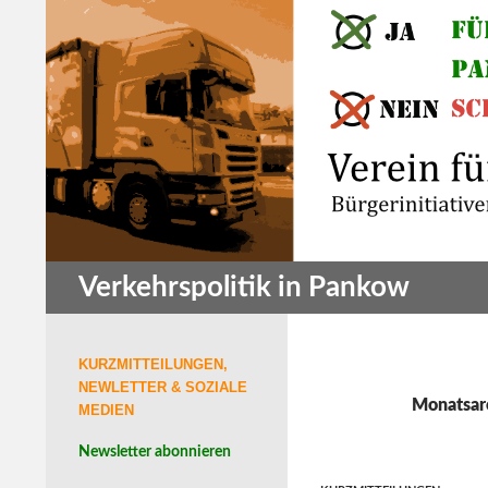
Zum
Inhalt
springen
Suchen
Verkehrspolitik in Pankow
KURZMITTEILUNGEN,
NEWLETTER & SOZIALE
Monatsar
MEDIEN
Newsletter abonnieren