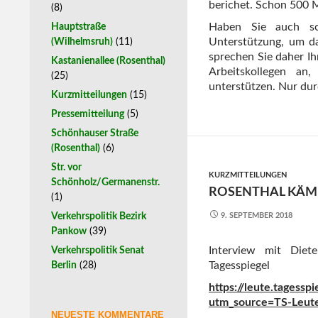
berichet. Schon 500 
(8)
Haben Sie auch sc
Hauptstraße
Unterstützung, um da
(Wilhelmsruh)
(11)
sprechen Sie daher Ih
Kastanienallee (Rosenthal)
Arbeitskollegen an,
(25)
unterstützen. Nur dur
Kurzmitteilungen
(15)
Pressemitteilung
(5)
Schönhauser Straße
(Rosenthal)
(6)
Str. vor
KURZMITTEILUNGEN
Schönholz/Germanenstr.
ROSENTHAL KÄM
(1)
Verkehrspolitik Bezirk
9. SEPTEMBER 2018
Pankow
(39)
Interview mit Diet
Verkehrspolitik Senat
Tagesspiegel
Berlin
(28)
https://leute.tages
utm_source=TS-Leut
NEUESTE KOMMENTARE