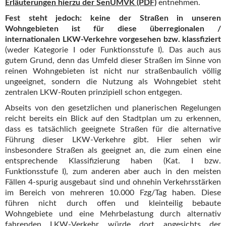
Erläuterungen hierzu der SenUMVK (PDF)
entnehmen.
Fest steht jedoch: keine der Straßen in unseren
Wohngebieten ist für diese überregionalen /
internationalen LKW-Verkehre vorgesehen bzw. klassfiziert
(weder Kategorie I oder Funktionsstufe I). Das auch aus
gutem Grund, denn das Umfeld dieser Straßen im Sinne von
reinen Wohngebieten ist nicht nur straßenbaulich völlig
ungeeignet, sondern die Nutzung als Wohngebiet steht
zentralen LKW-Routen prinzipiell schon entgegen.
Abseits von den gesetzlichen und planerischen Regelungen
reicht bereits ein Blick auf den Stadtplan um zu erkennen,
dass es tatsächlich geeignete Straßen für die alternative
Führung dieser LKW-Verkehre gibt. Hier sehen wir
insbesondere Straßen als geeignet an, die zum einen eine
entsprechende Klassifizierung haben (Kat. I bzw.
Funktionsstufe I), zum anderen aber auch in den meisten
Fällen 4-spurig ausgebaut sind und ohnehin Verkehrsstärken
im Bereich von mehreren 10.000 Fzg/Tag haben. Diese
führen nicht durch offen und kleinteilig bebaute
Wohngebiete und eine Mehrbelastung durch alternativ
fahrenden LKW-Verkehr würde dort angesichts der