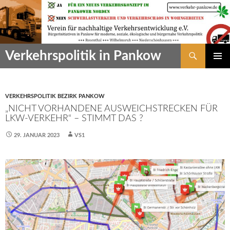
Zum
Inhalt
springen
Suchen
Verkehrspolitik in Pankow
PRIMÄR
MENÜ
VERKEHRSPOLITIK BEZIRK PANKOW
„NICHT VORHANDENE AUSWEICHSTRECKEN FÜR
LKW-VERKEHR“ – STIMMT DAS ?
29. JANUAR 2023
VS1