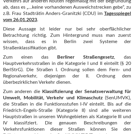
Verkehrs auf anderen Routen regelmäßig mit der Begründung
ab, dass es „…keine vorhandenen Ausweichstrecken gebe“, zu
z.B. Frau Stadträtin Anders-Granitzki (CDU) im
Tagesspiegel
vom 26.01.2023
.
Diese Aussage ist leider nur bei sehr oberflächlicher
Betrachtung richtig. Zum Hintergrund muss man zuerst
wissen, dass es in Berlin zwei Systeme der
Straßenklassifikation gibt.
Zum einen das
Berliner Straßengesetz
, das
Hauptverkehrsstraßen in die Kategorie I und II einteilt (§ 20
BerlStrG). Die Straßen I. Ordnung sollen dem Fern- und
Regionalverkehr, diejenigen der II. Ordnung dem
überbezirklichen Verkehr dienen.
Zum anderen die
Klassifizierung der Senatsverwaltung für
Umwelt, Mobilität, Verkehr und Klimaschutz
(SenUMVK),
die Straßen in die Funktionsstufen I-IV einteilt. Bis auf die
Friedrich-Engels-Straße (Kategorie II) sind alle weiteren
Hauptstraßen in unseren Wohngebieten als Kategorie III und
IV klassifziert. Die genauen Beschreibungen der
Verkehrsfunktionen dieser Straßen können Sie den