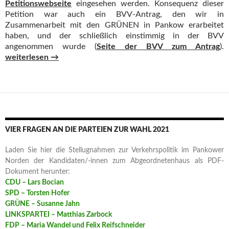
Petitionswebseite
eingesehen werden. Konsequenz dieser
Petition war auch ein BVV-Antrag, den wir in
Zusammenarbeit mit den GRÜNEN in Pankow erarbeitet
haben, und der schließlich einstimmig in der BVV
angenommen wurde (
Seite der BVV zum Antrag
).
ZWISCHENSTAND ZUR PETITION: “Für ein modernes Verkehrsk
weiterlesen
→
VIER FRAGEN AN DIE PARTEIEN ZUR WAHL 2021
Laden Sie hier die Stellugnahmen zur Verkehrspolitik im Pankower
Norden der Kandidaten/-innen zum Abgeordnetenhaus als PDF-
Dokument herunter:
CDU – Lars Bocian
SPD – Torsten Hofer
GRÜNE – Susanne Jahn
LINKSPARTEI – Matthias Zarbock
FDP – Maria Wandel und Felix Reifschneider