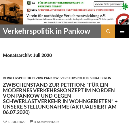
Zum
Inhalt
springen
Suchen
Verkehrspolitik in Pankow
PRIMÄR
MENÜ
Monatsarchiv: Juli 2020
VERKEHRSPOLITIK BEZIRK PANKOW
,
VERKEHRSPOLITIK SENAT BERLIN
ZWISCHENSTAND ZUR PETITION: “FÜR EIN
MODERNES VERKEHRSKONZEPT IM NORDEN
VON PANKOW UND GEGEN
SCHWERLASTVERKEHR IN WOHNGEBIETEN” +
UNSERE STELLUNGNAHME (AKTUALISIERT AM
06.07.2020)
1. JULI 2020
5 KOMMENTARE