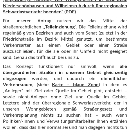
Niederschönhausen und Wilhelmsruh durch überregionalen
Schwerlastverkehr beenden“ (PDF)
Für unseren Antrag nutzen wir das Mittel der
straßenrechtlichen „
Teileinziehung
“. Die Teileinziehung wird
regelmäßig von Bezirken und auch vom Senat (zuletzt in der
Friedrichstraße im Bezirk Mitte) genutzt, um bestimmte
Verkehrsarten aus einem Gebiet oder einer Straße
auszuschließen, für die sie oder ihr Umfeld nicht geeignet
sind. Genau das trifft auch bei uns zu.
Das Konzept funktioniert nur sinnvoll, wenn
alle
übergeordneten Straßen in unserem Gebiet gleichzeitig
eingezogen
werden, und dadurch ein
einheitlicher
Verkehrsraum
, (siehe
Karte – blaue Zone
) in dem es
„Anlieger“ mit Ziel oder Quelle im Gebiet gibt, entsteht –
sowie nicht-Anlieger ohne Ziel und Quelle im Gebiet.
Letztere sind der überregionale Schwerlastverkehr, der in
unseren Wohngebieten gemäß Straßengesetz und
Verkehrsplanung nichts zu suchen hat – auch wenn
Politiker/-innen und Verwaltungsmitarbeiter Ihnen erzählen
wollen, dass das hier normal sei und man dagegen nichts tun