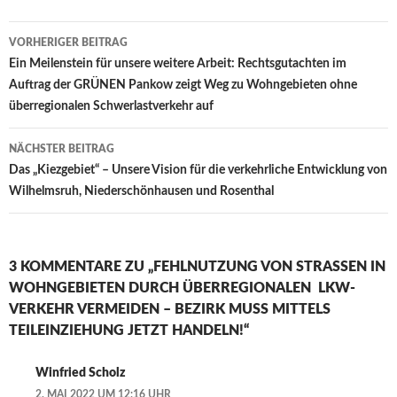
Beitragsnavigation
VORHERIGER BEITRAG
Ein Meilenstein für unsere weitere Arbeit: Rechtsgutachten im
Auftrag der GRÜNEN Pankow zeigt Weg zu Wohngebieten ohne
überregionalen Schwerlastverkehr auf
NÄCHSTER BEITRAG
Das „Kiezgebiet“ – Unsere Vision für die verkehrliche Entwicklung von
Wilhelmsruh, Niederschönhausen und Rosenthal
3 KOMMENTARE ZU „FEHLNUTZUNG VON STRASSEN IN W
OHNGEBIETEN DURCH ÜBERREGIONALEN LKW-V
ERKEHR VERMEIDEN – BEZIRK MUSS MITTELS T
EILEINZIEHUNG JETZT HANDELN!“
Winfried Scholz
2. MAI 2022 UM 12:16 UHR