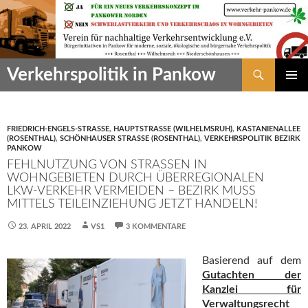
Zum
Inhalt
springen
Suchen
Verkehrspolitik in Pankow
PRIMÄR
MENÜ
FRIEDRICH-ENGELS-STRASSE
,
HAUPTSTRASSE (WILHELMSRUH)
,
KASTANIENALLEE
(ROSENTHAL)
,
SCHÖNHAUSER STRASSE (ROSENTHAL)
,
VERKEHRSPOLITIK BEZIRK
PANKOW
FEHLNUTZUNG VON STRASSEN IN W
OHNGEBIETEN DURCH ÜBERREGIONALEN L
KW-VERKEHR VERMEIDEN – BEZIRK MUSS M
ITTELS TEILEINZIEHUNG JETZT HANDELN!
23. APRIL 2022
VS1
3 KOMMENTARE
Basierend auf dem
Gutachten der
Kanzlei für
Verwaltungsrecht