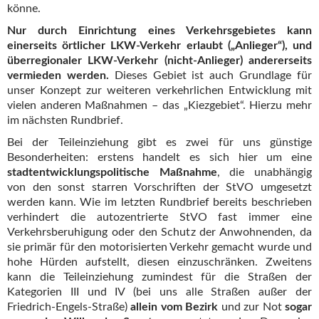
könne.
Nur durch Einrichtung eines Verkehrsgebietes kann
einerseits örtlicher LKW-Verkehr erlaubt („Anlieger“), und
überregionaler LKW-Verkehr (nicht-Anlieger) andererseits
vermieden werden.
Dieses Gebiet ist auch Grundlage für
unser Konzept zur weiteren verkehrlichen Entwicklung mit
vielen anderen Maßnahmen – das „Kiezgebiet“. Hierzu mehr
im nächsten Rundbrief.
Bei der Teileinziehung gibt es zwei für uns günstige
Besonderheiten: erstens handelt es sich hier um eine
stadtentwicklungspolitische Maßnahme
, die unabhängig
von den sonst starren Vorschriften der StVO umgesetzt
werden kann. Wie im letzten Rundbrief bereits beschrieben
verhindert die autozentrierte StVO fast immer eine
Verkehrsberuhigung oder den Schutz der Anwohnenden, da
sie primär für den motorisierten Verkehr gemacht wurde und
hohe Hürden aufstellt, diesen einzuschränken. Zweitens
kann die Teileinziehung zumindest für die Straßen der
Kategorien III und IV (bei uns alle Straßen außer der
Friedrich-Engels-Straße)
allein vom Bezirk
und zur Not
sogar