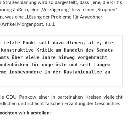
Straßenplanung wird so dargestellt, dass jene, die Kritik
lanung äußern, eine „Verzögerung“ bzw. einen „Stoppen“
en, was eine „Lösung der Probleme für Anwohner
Artikel Morgenpost, s.u.).
r letzte Punkt soll dazu dienen, alle, die 
 konstruktive Kritik am Handeln des Senats 
amts über viele Jahre hinweg vorgebracht 
ündenböcken für ungelöste und seit langem 
eme insbesondere in der Kastanienallee zu 
ie CDU Pankow einer in parteinahen Kreisen vielleicht
edlichen und schlicht falschen Erzählung der Geschichte.
öchten wir klarstellen:
Berliner Morgenpost und ihre (Wahlkampf-) Legenden von „Aktiv