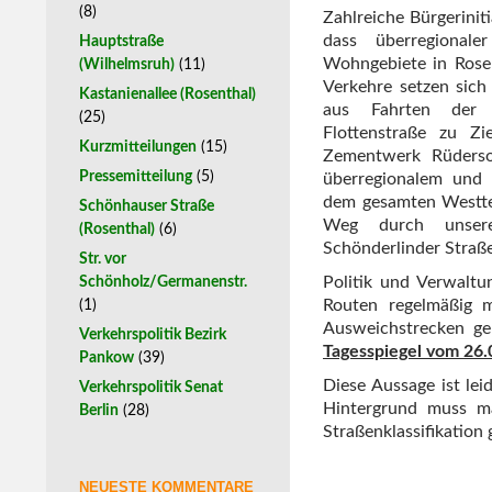
(8)
Zahlreiche Bürgerinit
dass überregionale
Hauptstraße
Wohngebiete in Rose
(Wilhelmsruh)
(11)
Verkehre setzen sich
Kastanienallee (Rosenthal)
aus Fahrten der E
(25)
Flottenstraße zu Zi
Kurzmitteilungen
(15)
Zementwerk Rüderso
Pressemitteilung
(5)
überregionalem und 
dem gesamten Westtei
Schönhauser Straße
Weg durch unser
(Rosenthal)
(6)
Schönderlinder Straße
Str. vor
Politik und Verwalt
Schönholz/Germanenstr.
Routen regelmäßig 
(1)
Ausweichstrecken geb
Verkehrspolitik Bezirk
Tagesspiegel vom 26
Pankow
(39)
Diese Aussage ist lei
Verkehrspolitik Senat
Hintergrund muss ma
Berlin
(28)
Straßenklassifikation 
NEUESTE KOMMENTARE