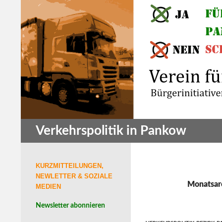
Zum
Inhalt
springen
Suchen
Verkehrspolitik in Pankow
KURZMITTEILUNGEN,
NEWLETTER & SOZIALE
Monatsarc
MEDIEN
Newsletter abonnieren