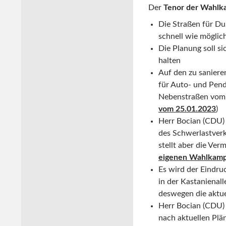
Der
Tenor der Wahl
Die Straßen für D
schnell wie mögli
Die Planung soll s
halten
Auf den zu saniere
für Auto- und Pend
Nebenstraßen vom 
vom 25.01.2023
)
Herr Bocian (CDU) b
des Schwerlastverk
stellt aber die Ve
eigenen Wahlkam
Es wird der Eindru
in der Kastanienal
deswegen die aktu
Herr Bocian (CDU) 
nach aktuellen Plä