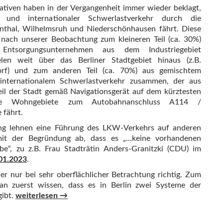
iativen haben in der Vergangenheit immer wieder beklagt,
r und internationaler Schwerlastverkehr durch die
nthal, Wilhelmsruh und Niederschönhausen fährt. Diese
 nach unserer Beobachtung zum kleineren Teil (ca. 30%)
ntsorgungsunternehmen aus dem Industriegebiet
elen weit über das Berliner Stadtgebiet hinaus (z.B.
rf) und zum anderen Teil (ca. 70%) aus gemischtem
internationalem Schwerlastverkehr zusammen, der aus
l der Stadt gemäß Navigationsgerät auf dem kürztesten
e Wohngebiete zum Autobahnanschluss A114 /
 fährt.
ung lehnen eine Führung des LKW-Verkehrs auf anderen
mit der Begründung ab, dass es „…keine vorhandenen
e“, zu z.B. Frau Stadträtin Anders-Granitzki (CDU) im
.01.2023
.
der nur bei sehr oberflächlicher Betrachtung richtig. Zum
n zuerst wissen, dass es in Berlin zwei Systeme der
„Nicht vorhandene Ausweichstrecken für LKW-Verkehr“ – 
gibt.
weiterlesen
→