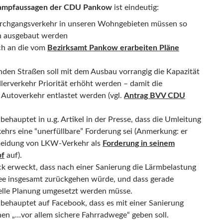
kampfaussagen der CDU Pankow
ist eindeutig:
urchgangsverkehr in unseren Wohngebieten müssen so
ch ausgebaut werden
ich an die vom
Bezirksamt Pankow erarbeiten Pläne
nden Straßen soll mit dem Ausbau vorrangig die Kapazität
lerverkehr Priorität erhöht werden – damit die
Autoverkehr entlastet werden (vgl.
Antrag BVV CDU
ehauptet in u.g. Artikel in der Presse, dass die Umleitung
ehrs eine “unerfüllbare” Forderung sei (Anmerkung: er
rmeidung von LKW-Verkehr als
Forderung in seinem
pf
auf).
ck erweckt, dass nach einer Sanierung die Lärmbelastung
lee insgesamt zurückgehen würde, und dass gerade
elle Planung umgesetzt werden müsse.
behauptet auf Facebook, dass es mit einer Sanierung
nen „…vor allem sichere Fahrradwege“ geben soll.