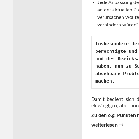
Jede Anpassung der 
an der aktuellen P
verursachen wollt
verhindern würde“ (
Insbesondere de
berechtigte und
und des Bezirks
haben, nun zu S
absehbare Probl
machen.
Damit bedient sich d
eingängigen, aber unr
Zu den o.g. Punkten m
Die CDU Pankow, die 
weiterlesen
→