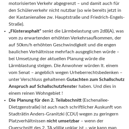
motorisierten Verkehr abgegrenzt – und damit auch für
den Schülerverkehr nicht nutzbar (so wie bereits jetzt in
der Kastanienallee zw. Hauptstraße und Friedrich-Engels-
Straße).
„Flüsterasphalt“
senkt die Lärmbelastung um 2dB(A), was
vom zu erwartenden erhöhten Verkehrsaufkommen, der
auf 50km/h erhöhten Geschwindigkeit und die engen
baulichen Verhältnisse mehrfach ausgeglichen würde –
bei Umsetzung der aktuellen Planung würde die
Lärmblastung steigen. Die Anwohner würden lt. einem
vom Senat – angeblich wegen Urheberrechtsbedenken –
unter Verschluss gehaltenen
Gutachten zum Schallschutz
Anspruch auf Schallschutzfenste
r haben. Und dies in
einem reinen Wohngebiet !
Die Planung für den 2. Teilabschnitt
(Eschenallee-
Dietzgenstraße) ist auch nach schriftlicher Auskunft von
Stadträtin Anders-Granitzki (CDU) wegen zu geringern
Platzverhältnissen
nicht umsetzbar
– wenn der
Querschnitt des 2. TA völlig unklar ist – wie kann man