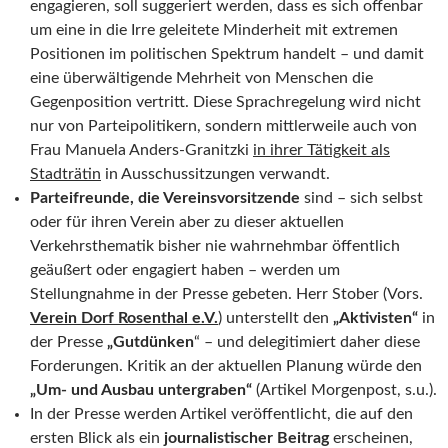
engagieren, soll suggeriert werden, dass es sich offenbar
um eine in die Irre geleitete Minderheit mit extremen
Positionen im politischen Spektrum handelt – und damit
eine überwältigende Mehrheit von Menschen die
Gegenposition vertritt. Diese Sprachregelung wird nicht
nur von Parteipolitikern, sondern mittlerweile auch von
Frau Manuela Anders-Granitzki
in ihrer Tätigkeit als
Stadträtin
in Ausschussitzungen verwandt.
Parteifreunde, die Vereinsvorsitzende
sind – sich selbst
oder für ihren Verein aber zu dieser aktuellen
Verkehrsthematik bisher nie wahrnehmbar öffentlich
geäußert oder engagiert haben – werden um
Stellungnahme in der Presse gebeten. Herr Stober (Vors.
Verein Dorf Rosenthal e.V.
) unterstellt den
„Aktivisten“
in
der Presse
„Gutdünken
“ – und delegitimiert daher diese
Forderungen. Kritik an der aktuellen Planung würde den
„Um- und Ausbau untergraben“
(Artikel Morgenpost, s.u.).
In der Presse werden Artikel veröffentlicht, die auf den
ersten Blick als ein
journalistischer Beitrag
erscheinen,