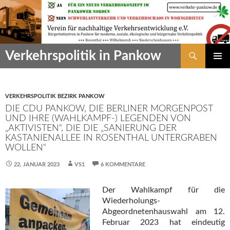
Zum
Inhalt
springen
Suchen
Verkehrspolitik in Pankow
PRIMÄR
MENÜ
VERKEHRSPOLITIK BEZIRK PANKOW
DIE CDU PANKOW, DIE BERLINER MORGENPOST
UND IHRE (WAHLKAMPF-) LEGENDEN VON
„AKTIVISTEN“, DIE DIE „SANIERUNG DER
KASTANIENALLEE IN ROSENTHAL UNTERGRABEN
WOLLEN“
22. JANUAR 2023
VS1
6 KOMMENTARE
Der Wahlkampf für die
Wiederholungs-
Abgeordnetenhauswahl am 12.
Februar 2023 hat eindeutig