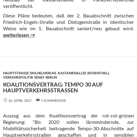
Neubau der Kastanienallee in Pankow/Rosenthal
veröffentlicht.
Diese Pläne bedeuten, daß der 2. Bauabschnitt zwischen
Friedrich-Engels-Straße und Dietzgenstraße in identischer
Weise wie im 1. Bauabschnitt saniert/neu gebaut wird.
Kastanienallee ohne Kastanien und Parkplätze ? – Pläne zum 
weiterlesen
→
HAUPTSTRASSE (WILHELMSRUH)
,
KASTANIENALLEE (ROSENTHAL)
,
VERKEHRSPOLITIK SENAT BERLIN
KOALITIONSVERTRAG: TEMPO 30 AUF
HAUPTVERKEHRSSTRASSEN
10. APRIL 2017
1 KOMMENTAR
Auszug aus dem Koalitionsvertrag der rot-rot-grünen
Regierung: “Bis 2020 sollen lärmmindernde, zur
Mobilitätssicherheit beitragende Tempo-30-Abschnitte auf
Hauptverkehrsstraßen geschaffen und in sensiblen