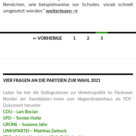
Bereichen, wie beispielsweise vor Schulen, vorab schnell
Koalitionsvertrag: Tempo 30 auf Hauptve
umgesetzt werden.”
weiterlesen
→
Beitragsnavigation
← VORHERIGE
1
2
3
VIER FRAGEN AN DIE PARTEIEN ZUR WAHL 2021
Laden Sie hier die Stellugnahmen zur Verkehrspolitik im Pankower
Norden der Kandidaten/-innen zum Abgeordnetenhaus als PDF-
Dokument herunter:
CDU – Lars Bocian
SPD – Torsten Hofer
GRÜNE – Susanne Jahn
LINKSPARTEI – Matthias Zarbock