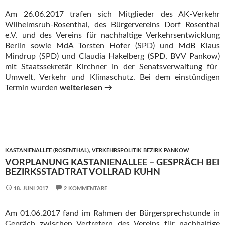
Am 26.06.2017 trafen sich Mitglieder des AK-Verkehr
Wilhelmsruh-Rosenthal
, des Bürgervereins Dorf Rosenthal
e.V. und des Vereins für nachhaltige Verkehrsentwicklung
Berlin sowie MdA Torsten Hofer
(SPD)
und MdB Klaus
Mindrup
(SPD) und Claudia Hakelberg (SPD, BVV Pankow)
mit Staatssekretär Kirchner in der Senatsverwaltung für
Umwelt, Verkehr und Klimaschutz. Bei dem einstündigen
BürgerInnen aus Pankow-Rosenthal und Wilhe
Termin wurden
weiterlesen
→
KASTANIENALLEE (ROSENTHAL)
,
VERKEHRSPOLITIK BEZIRK PANKOW
VORPLANUNG KASTANIENALLEE – GESPRÄCH BEI
BEZIRKSSTADTRAT VOLLRAD KUHN
18. JUNI 2017
2 KOMMENTARE
Am 01.06.2017 fand im Rahmen der Bürgersprechstunde in
Gepräch zwischen Vertretern des Vereins für nachhaltige