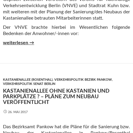
Verkehrsentwicklung Berlin (VNVE) und Stadtrat Kuhn bzw.
mit weiteren mit der Planung der Sanierung/des Neubaus der
Kastanienallee betrauten Mitarbeiterinnen statt.
Der VNVE brachte hierbei im Wesentlichen folgende
Bedenken der Anwohner/-innen vor:
Vorplanung Kastanienallee – Gespräch bei Bezirksstadtrat Vo
weiterlesen
→
KASTANIENALLEE (ROSENTHAL)
,
VERKEHRSPOLITIK BEZIRK PANKOW
,
VERKEHRSPOLITIK SENAT BERLIN
KASTANIENALLEE OHNE KASTANIEN UND
PARKPLÄTZE ? – PLÄNE ZUM NEUBAU
VERÖFFENTLICHT
26. MAI 2017
Das Bezirksamt Pankow hat die Pläne für die Sanierung bzw.