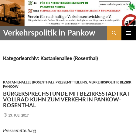
Zum
Inhalt
springen
Suchen
Verkehrspolitik in Pankow
PRIMÄR
MENÜ
Kategoriearchiv: Kastanienallee (Rosenthal)
KASTANIENALLEE (ROSENTHAL)
,
PRESSEMITTEILUNG
,
VERKEHRSPOLITIK BEZIRK
PANKOW
BÜRGERSPRECHSTUNDE MIT BEZIRKSSTADTRAT
VOLLRAD KUHN ZUM VERKEHR IN PANKOW-
ROSENTHAL
13. JULI 2017
Pressemitteilung