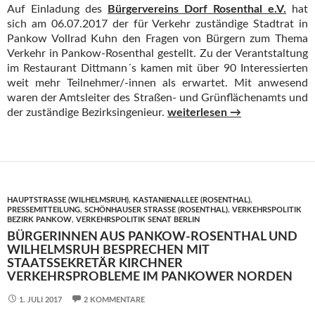
Auf Einladung des
Bürgervereins Dorf Rosenthal e.V.
hat
sich am 06.07.2017 der für Verkehr zuständige Stadtrat in
Pankow Vollrad Kuhn den Fragen von Bürgern zum Thema
Verkehr in Pankow-Rosenthal gestellt. Zu der Verantstaltung
im Restaurant Dittmann´s kamen mit über 90 Interessierten
weit mehr Teilnehmer/-innen als erwartet. Mit anwesend
waren der Amtsleiter des Straßen- und Grünflächenamts und
Bürgersprechstunde mit Bezi
der zuständige Bezirksingenieur.
weiterlesen
→
HAUPTSTRASSE (WILHELMSRUH)
,
KASTANIENALLEE (ROSENTHAL)
,
PRESSEMITTEILUNG
,
SCHÖNHAUSER STRASSE (ROSENTHAL)
,
VERKEHRSPOLITIK
BEZIRK PANKOW
,
VERKEHRSPOLITIK SENAT BERLIN
BÜRGERINNEN AUS PANKOW-ROSENTHAL UND
WILHELMSRUH BESPRECHEN MIT
STAATSSEKRETÄR KIRCHNER
VERKEHRSPROBLEME IM PANKOWER NORDEN
1. JULI 2017
2 KOMMENTARE