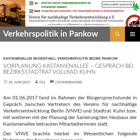
Zum
Inhalt
springen
Suchen
Verkehrspolitik in Pankow
PRIMÄR
MENÜ
KASTANIENALLEE (ROSENTHAL)
,
VERKEHRSPOLITIK BEZIRK PANKOW
VORPLANUNG KASTANIENALLEE – GESPRÄCH BEI
BEZIRKSSTADTRAT VOLLRAD KUHN
18. JUNI 2017
VS1
2 KOMMENTARE
Am 01.06.2017 fand im Rahmen der Bürgersprechstunde in
Gepräch zwischen Vertretern des Vereins für nachhaltige
Verkehrsentwicklung Berlin (VNVE) und Stadtrat Kuhn bzw.
mit weiteren mit der Planung der Sanierung/des Neubaus der
Kastanienallee betrauten Mitarbeiterinnen statt.
Der VNVE brachte hierbei im Wesentlichen folgende