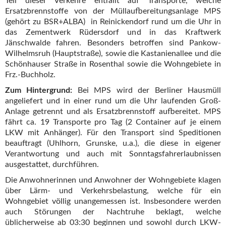
Teil dieser Verkehre entfällt auf Transporte, welche
Ersatzbrennstoffe von der Müllaufbereitungsanlage MPS
(gehört zu BSR+ALBA) in Reinickendorf
rund um die Uhr in
das Zementwerk Rüdersdorf und in das Kraftwerk
Jänschwalde fahren. Besonders betroffen sind Pankow-
Wilhelmsruh (Hauptstraße), sowie die Kastanienallee und die
Schönhauser Straße in Rosenthal sowie die Wohngebiete in
Frz.-Buchholz.
Zum Hintergrund:
Bei MPS wird der Berliner Hausmüll
angeliefert und in einer rund um die Uhr laufenden Groß-
Anlage getrennt und als Ersatzbrennstoff aufbereitet. MPS
fährt ca. 19 Transporte pro Tag (2 Container auf je einem
LKW mit Anhänger). Für den Transport sind Speditionen
beauftragt (Uhlhorn, Grunske, u.a.), die diese in eigener
Verantwortung und auch mit Sonntagsfahrerlaubnissen
ausgestattet, durchführen.
Die Anwohnerinnen und Anwohner der Wohngebiete klagen
über Lärm- und Verkehrsbelastung, welche für ein
Wohngebiet völlig unangemessen ist. Insbesondere werden
auch Störungen der Nachtruhe beklagt, welche
üblicherweise ab 03:30 beginnen und sowohl durch LKW-