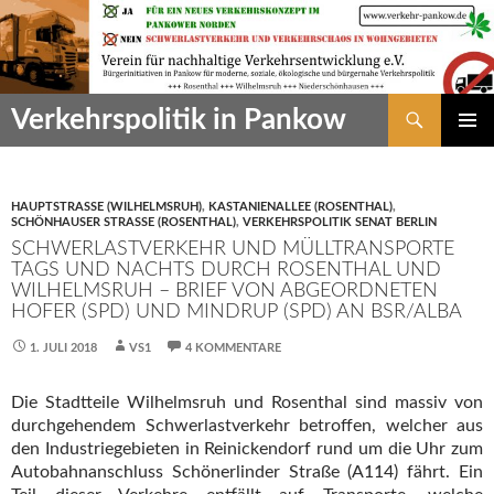
Zum
Inhalt
springen
Suchen
Verkehrspolitik in Pankow
PRIMÄR
MENÜ
HAUPTSTRASSE (WILHELMSRUH)
,
KASTANIENALLEE (ROSENTHAL)
,
SCHÖNHAUSER STRASSE (ROSENTHAL)
,
VERKEHRSPOLITIK SENAT BERLIN
SCHWERLASTVERKEHR UND MÜLLTRANSPORTE
TAGS UND NACHTS DURCH ROSENTHAL UND
WILHELMSRUH – BRIEF VON ABGEORDNETEN
HOFER (SPD) UND MINDRUP (SPD) AN BSR/ALBA
1. JULI 2018
VS1
4 KOMMENTARE
Die Stadtteile Wilhelmsruh und Rosenthal sind massiv von
durchgehendem Schwerlastverkehr betroffen, welcher aus
den Industriegebieten in Reinickendorf rund um die Uhr zum
Autobahnanschluss Schönerlinder Straße (A114) fährt. Ein