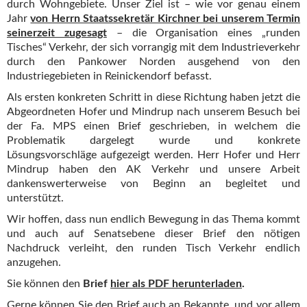
durch Wohngebiete. Unser Ziel ist – wie vor genau einem
Jahr
von Herrn Staatssekretär Kirchner bei unserem Termin
seinerzeit zugesagt
– die Organisation eines „runden
Tisches“ Verkehr, der sich vorrangig mit dem Industrieverkehr
durch den Pankower Norden ausgehend von den
Industriegebieten in Reinickendorf befasst.
Als ersten konkreten Schritt in diese Richtung haben jetzt die
Abgeordneten Hofer und Mindrup nach unserem Besuch bei
der Fa. MPS einen Brief geschrieben, in welchem die
Problematik dargelegt wurde und konkrete
Lösungsvorschläge aufgezeigt werden. Herr Hofer und Herr
Mindrup haben den AK Verkehr und unsere Arbeit
dankenswerterweise von Beginn an begleitet und
unterstützt.
Wir hoffen, dass nun endlich Bewegung in das Thema kommt
und auch auf Senatsebene dieser Brief den nötigen
Nachdruck verleiht, den runden Tisch Verkehr endlich
anzugehen.
Sie können den
Brief
hier als PDF herunterladen
.
Gerne können Sie den Brief auch an Bekannte, und vor allem