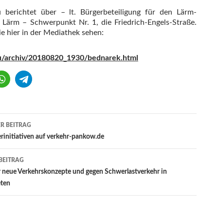
berichtet über – lt. Bürgerbeteiligung für den Lärm-
s Lärm – Schwerpunkt Nr. 1, die Friedrich-Engels-Straße.
e hier in der Mediathek sehen:
u/archiv/20180820_1930/bednarek.html
agsnavigation
R BEITRAG
rinitiativen auf verkehr-pankow.de
BEITRAG
r neue Verkehrskonzepte und gegen Schwerlastverkehr in
ten