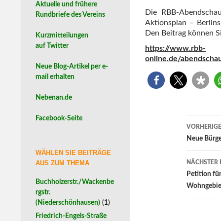
Aktuelle und frühere
Die RBB-Abendschau 
Rundbriefe des Vereins
Aktionsplan – Berlin
Den Beitrag können Si
Kurzmitteilungen
auf Twitter
https://www.rbb-
online.de/abendscha
Neue Blog-Artikel per e-
mail erhalten
Nebenan.de
Facebook-Seite
Beitr
VORHERIGE
Neue Bürge
WÄHLEN SIE BEITRÄGE
AUS ZUM THEMA
NÄCHSTER 
Petition fü
Buchholzerstr./Wackenbe
Wohngebie
rgstr.
(Niederschönhausen)
(1)
Friedrich-Engels-Straße