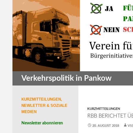
Zum
Inhalt
springen
Suchen
Verkehrspolitik in Pankow
KURZMITTEILUNGEN,
NEWLETTER & SOZIALE
KURZMITTEILUNGEN
MEDIEN
RBB BERICHTET Ü
Newsletter abonnieren
20. AUGUST 2018
VS