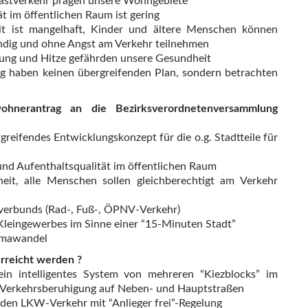
astverkehr prägen unsere Wohngebiete
ät im öffentlichen Raum ist gering
eit ist mangelhaft, Kinder und ältere Menschen können
ändig und ohne Angst am Verkehr teilnehmen
ung und Hitze gefährden unsere Gesundheit
ng haben keinen übergreifenden Plan, sondern betrachten
hnerantrag an die Bezirksverordnetenversammlung
rgreifendes Entwicklungskonzept für die o.g. Stadtteile für
nd Aufenthaltsqualität im öffentlichen Raum
eit, alle Menschen sollen gleichberechtigt am Verkehr
verbunds (Rad-, Fuß-, ÖPNV-Verkehr)
Kleingewerbes im Sinne einer “15-Minuten Stadt”
imawandel
erreicht werden ?
ein intelligentes System von mehreren “Kiezblocks” im
ür Verkehrsberuhigung auf Neben- und Hauptstraßen
mden LKW-Verkehr mit “Anlieger frei”-Regelung