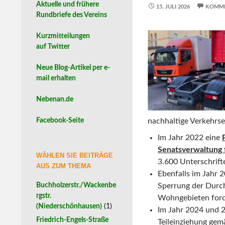
Aktuelle und frühere
15. JULI 2026
KOMME
Rundbriefe des Vereins
Kurzmitteilungen
auf Twitter
Neue Blog-Artikel per e-
mail erhalten
Nebenan.de
Facebook-Seite
nachhaltige Verkehrse
Im Jahr 2022 eine
Senatsverwaltung 
WÄHLEN SIE BEITRÄGE
3.600 Unterschrift
AUS ZUM THEMA
Ebenfalls im Jahr 2
Buchholzerstr./Wackenbe
Sperrung der Durc
rgstr.
Wohngebieten ford
(Niederschönhausen)
(1)
Im Jahr 2024 und 2
Friedrich-Engels-Straße
Teileinziehung gem