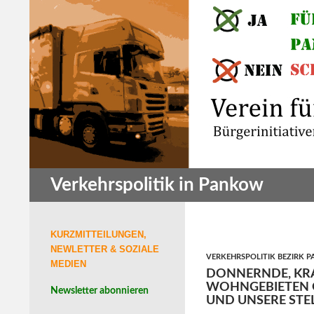
Zum
Inhalt
springen
Suchen
Verkehrspolitik in Pankow
KURZMITTEILUNGEN,
NEWLETTER & SOZIALE
VERKEHRSPOLITIK BEZIRK 
MEDIEN
DONNERNDE, KR
WOHNGEBIETEN OH
Newsletter abonnieren
UND UNSERE ST