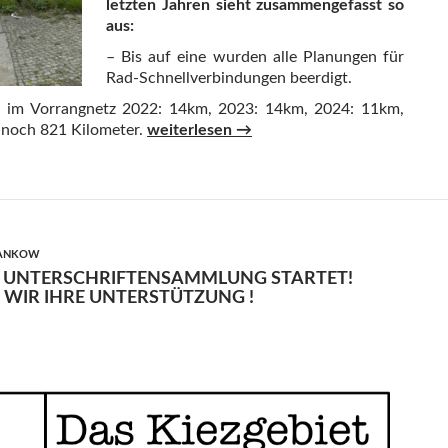
letzten Jahren sieht zusammengefasst so
aus:
– Bis auf eine wurden alle Planungen für
Rad-Schnellverbindungen beerdigt.
im Vorrangnetz 2022: 14km, 2023: 14km, 2024: 11km,
Radverkehr in Berlin: Projekte gestoppt, M
 noch 821 Kilometer.
weiterlesen
→
PANKOW
 – UNTERSCHRIFTENSAMMLUNG STARTET!
 WIR IHRE UNTERSTÜTZUNG !