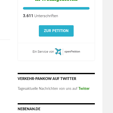
3.611
Unterschriften
lstand in der Politik, und unsere Stellungnahme zum Gutacht
ZUR PETITION
Ein Service von
VERKEHR-PANKOW AUF TWITTER
Tagesaktuelle Nachrichten von uns auf
Twitter
NEBENAN.DE