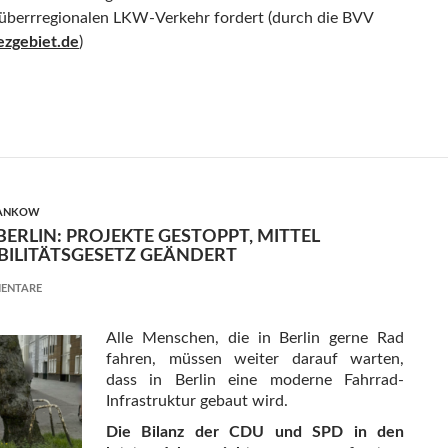
überrregionalen LKW-Verkehr fordert (durch die BVV
ezgebiet.de
)
 und lärmende LKW in unseren Wohngebieten ohne Ende – Stil
PANKOW
ERLIN: PROJEKTE GESTOPPT, MITTEL
BILITÄTSGESETZ GEÄNDERT
ENTARE
Alle Menschen, die in Berlin gerne Rad
fahren, müssen weiter darauf warten,
dass in Berlin eine moderne Fahrrad-
Infrastruktur gebaut wird.
Die Bilanz der CDU und SPD in den