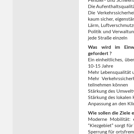
Pendler- und Schwerl
Die Aufenthaltsqualit
Die Verkehrssicherh
kaum sicher, eigenst
Lärm, Luftverschmutz
Politik und Verwaltu
jede Straße einzeln
Was wird im Einwo
gefordert ?
Ein einheitliches, übe
10-15 Jahre
Mehr Lebensqualität u
Mehr Verkehrssicherh
teilnehmen können
Stärkung des Umwelt
Stärkung des lokalen 
Anpassung an den Kl
Wie sollen die Ziele 
Moderne Mobilität: 
“Kiezgebiet” sorgt f
Sperrung für ortsfre