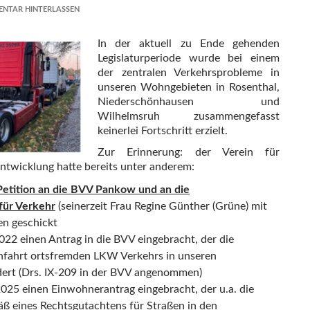
NTAR HINTERLASSEN
In der aktuell zu Ende gehenden
Legislaturperiode wurde bei einem
der zentralen Verkehrsprobleme in
unseren Wohngebieten in Rosenthal,
Niederschönhausen und
Wilhelmsruh zusammengefasst
keinerlei Fortschritt erzielt.
Zur Erinnerung: der Verein für
ntwicklung hatte bereits unter anderem:
Petition an die BVV Pankow und an die
für Verkehr
(seinerzeit Frau Regine Günther (Grüne) mit
en geschickt
022 einen Antrag in die BVV eingebracht, der die
hfahrt ortsfremden LKW Verkehrs in unseren
ert (Drs. IX-209 in der BVV angenommen)
025 einen Einwohnerantrag eingebracht, der u.a. die
äß eines Rechtsgutachtens für Straßen in den