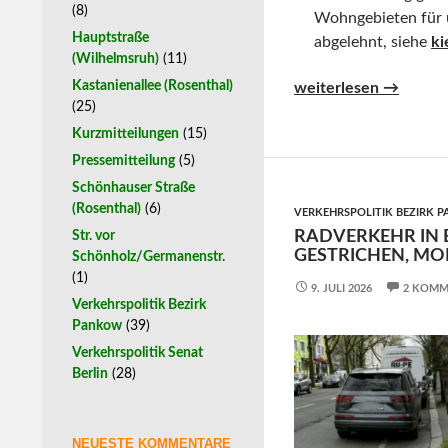
(8)
Wohngebieten für 
Hauptstraße
abgelehnt, siehe
ki
(Wilhelmsruh)
(11)
Kastanienallee (Rosenthal)
Donnernde, krachende
weiterlesen
→
(25)
Kurzmitteilungen
(15)
Pressemitteilung
(5)
Schönhauser Straße
(Rosenthal)
(6)
VERKEHRSPOLITIK BEZIRK 
RADVERKEHR IN B
Str. vor
GESTRICHEN, MO
Schönholz/Germanenstr.
(1)
9. JULI 2026
2 KOMM
Verkehrspolitik Bezirk
Pankow
(39)
Verkehrspolitik Senat
Berlin
(28)
NEUESTE KOMMENTARE